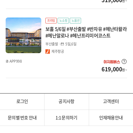
원 ~
계림/귀양
광저우/망산
프라임
노쇼핑
노옵션
보홀 5/6일 #부산출발 #반자유 #헤난타왈라
서안/구채구/칠채산
#헤난알로나 #헤난프리미어코스트
하이난/하문
부산출발
5일,6일
제주항공
내몽골
APP998
619,000
원 ~
대만/홍콩/마카오
타이베이
타이중/가오슝
로그인
공지사항
고객센터
홍콩/마카오
문의별 번호 안내
1:1 문의하기
인재채용안내
몽골/중앙아시아