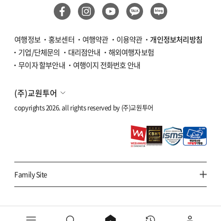
몽골
카자흐스탄
여행정보
홍보센터
여행약관
이용약관
개인정보처리방침
기업/단체문의
대리점안내
해외여행자보험
베트남
무이자 할부안내
여행이지 전화번호 안내
다낭/호이안
(주)교원투어
나트랑/달랏
copyrights 2026. all rights reserved by
(주)교원투어
푸꾸옥
하노이/하롱베이
태국
Family Site
방콕/파타야
치앙마이