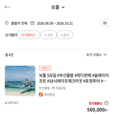
보홀
부산출발
전체
부산출발
출발지 전체
2026.08.09 ~ 2026.10.21
일본
대구출발
인기필터
이지멤버스
노쇼핑
노옵션
허니문
기획전/홈쇼핑
이벤트/혜택
투어플랜
여행혜택+
큐슈
청주출발
총 4건
추천 상품순
오사카/와카야마
행
허니문
투어플랜/라이프
기업/단체
북해도
스탠다드
보홀 5/6일 #부산출발 #최다판매 #솔레아리
도쿄/시즈오카
조트 #18시레이트체크아웃 #호핑투어 #발
리카삭 #돌핀왓칭 #데이투어
부산출발
5일,6일
나고야/도야마(알펜)
제주항공
마쓰야마/다카마츠
APP987
569,000
원 ~
오키나와/미야코지마