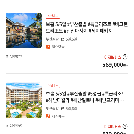
대마도
스탠다드
보홀 5/6일 #부산출발 #특급리조트 #비그랜
선박(부관/카멜)
드리조트 #전신마사지 #세미패키지
부산출발
5일,6일
중국
제주항공
장가계
APP977
569,000
원 ~
백두산
청도
스탠다드
보홀 5/6일 #부산출발 #5성급 #특급리조트
북경/태항산
#헤난타왈라 #헤난알로나 #헤난프리미어코
스트 #세미패키지
부산출발
5일,6일
상해/항저우
제주항공
남경/황산
APP995
519,000