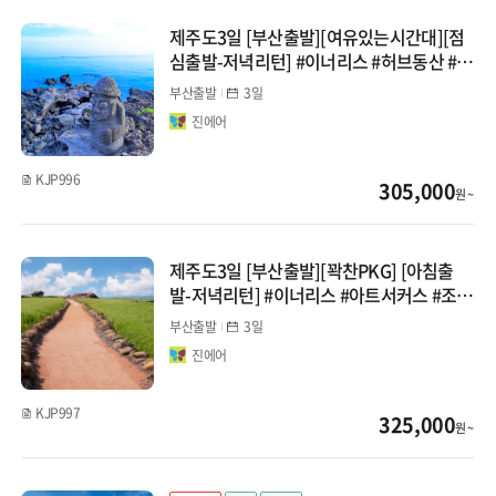
제주도3일 [부산출발][여유있는시간대][점
패키지
심출발-저녁리턴] #이너리스 #허브동산 #카
멜리아힐
부산출발
3일
자유여행
진에어
KJP996
305,000
원 ~
제주도3일 [부산출발][꽉찬PKG] [아침출
발-저녁리턴] #이너리스 #아트서커스 #조랑
말승마체험
부산출발
3일
진에어
KJP997
325,000
원 ~