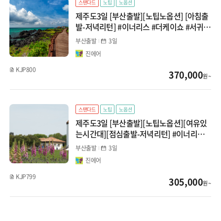
스탠다드
노팁
노옵션
제주도3일 [부산출발][노팁노옵션] [아침출
발-저녁리턴] #이너리스 #더케이쇼 #서귀포
유람선 #아트서커스 #조랑말승마체험
부산출발
3일
진에어
KJP800
370,000
원 ~
스탠다드
노팁
노옵션
제주도3일 [부산출발][노팁노옵션][여유있
는시간대][점심출발-저녁리턴] #이너리스 #
더케이쇼 #서귀포유람선 #허브동산 #카멜
부산출발
3일
리아힐
진에어
KJP799
305,000
원 ~