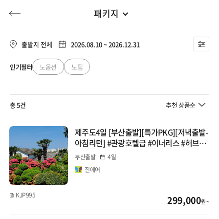
패키지
제주도
전체
제주도
출발지 전체
2026.08.10 ~ 2026.12.31
패키지
내륙/섬
인기필터
노옵션
노팁
허니문
기획전/홈쇼핑
이벤트/혜택
투어플랜
여행혜택+
버스패키지 3일
렌터카
총 5건
추천 상품순
버스패키지 2일/4일
행
허니문
투어플랜/라이프
기업/단체
숙박
자유여행
제주도4일 [부산출발][특가PKG][저녁출발-
아침리턴] #관광호텔급 #이너리스 #허브동
에어카텔(호텔)
산 #카멜리아힐 #조랑말체험
부산출발
4일
진에어
에어카텔(리조트)
에어카
KJP995
299,000
원 ~
부산출발