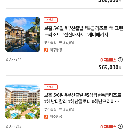
원 ~
계림/귀양
광저우/망산
스탠다드
보홀 5/6일 #부산출발 #특급리조트 #비그랜
서안/구채구/칠채산
드리조트 #전신마사지 #세미패키지
하이난/하문
부산출발
5일,6일
제주항공
내몽골
APP977
569,000
원 ~
대만/홍콩/마카오
타이베이
스탠다드
보홀 5/6일 #부산출발 #5성급 #특급리조트
타이중/가오슝
#헤난타왈라 #헤난알로나 #헤난프리미어코
스트 #세미패키지
홍콩/마카오
부산출발
5일,6일
제주항공
몽골/중앙아시아
APP995