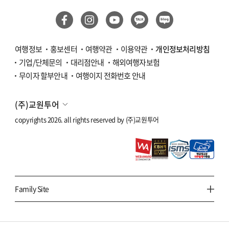
라오스
싱가포르
여행정보
홍보센터
여행약관
이용약관
개인정보처리방침
기업/단체문의
대리점안내
해외여행자보험
필리핀
무이자 할부안내
여행이지 전화번호 안내
세부
(주)교원투어
보홀
copyrights 2026. all rights reserved by
(주)교원투어
말레이시아
코타키나발루
쿠알라룸푸르
Family Site
인도네시아
발리