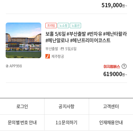
519,000
원 ~
몽골
카자흐스탄
프라임
노쇼핑
노옵션
보홀 5/6일 #부산출발 #반자유 #헤난타왈라
베트남
#헤난알로나 #헤난프리미어코스트
다낭/호이안
부산출발
5일,6일
제주항공
나트랑/달랏
APP998
619000
푸꾸옥
원 ~
하노이/하롱베이
태국
로그인
공지사항
고객센터
방콕/파타야
문의별 번호 안내
1:1 문의하기
인재채용안내
치앙마이