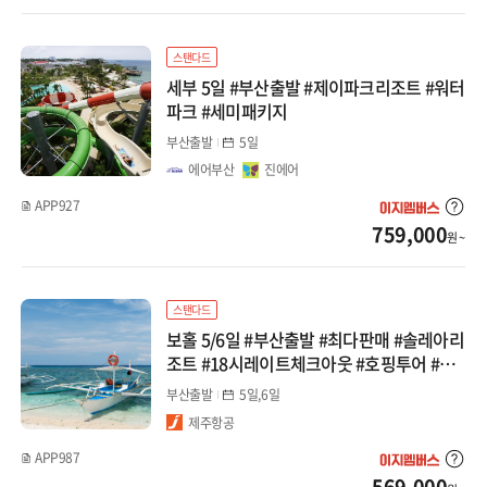
대마도
스탠다드
세부 5일 #부산출발 #제이파크리조트 #워터
선박(부관/카멜)
파크 #세미패키지
부산출발
5일
중국
에어부산
진에어
장가계
APP927
759,000
원 ~
백두산
청도
스탠다드
보홀 5/6일 #부산출발 #최다판매 #솔레아리
북경/태항산
조트 #18시레이트체크아웃 #호핑투어 #발
리카삭 #돌핀왓칭 #데이투어
부산출발
5일,6일
상해/항저우
제주항공
남경/황산
APP987
569,000