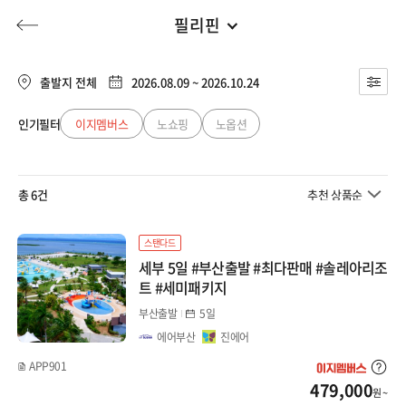
필리핀
부산출발
전체
부산출발
출발지 전체
2026.08.09 ~ 2026.10.24
일본
대구출발
인기필터
이지멤버스
노쇼핑
노옵션
허니문
기획전/홈쇼핑
이벤트/혜택
투어플랜
여행혜택+
큐슈
청주출발
총 6건
추천 상품순
오사카/와카야마
행
허니문
투어플랜/라이프
기업/단체
북해도
스탠다드
세부 5일 #부산출발 #최다판매 #솔레아리조
도쿄/시즈오카
트 #세미패키지
부산출발
5일
나고야/도야마(알펜)
에어부산
진에어
마쓰야마/다카마츠
APP901
479,000
원 ~
오키나와/미야코지마