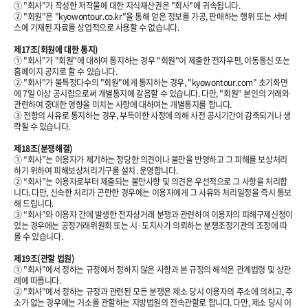
① "회사"가 작성한 저작물에 대한 지식재산권은 "회사"에 귀속됩니다.
② "회원"은 "kyowontour.co.kr"을 통해 얻은 정보를 가공, 판매하는 행위 또는 서비
스에 기재된 자료를 상업적으로 사용할 수 없습니다.
제17조(회원에 대한 통지)
① "회사"가 "회원"에 대하여 통지하는 경우 "회원"이 제출한 전자우편, 이동통신 또는
홈페이지 공지로 할 수 있습니다.
② "회사"가 불특정다수의 "회원"에게 통지하는 경우, "kyowontour.com" 초기화면
에 7일 이상 공시함으로써 개별통지에 갈음할 수 있습니다. 다만, "회원" 본인의 거래와
관련하여 중대한 영향을 미치는 사항에 대하여는 개별통지를 합니다.
③ 전항의 사유로 통지하는 경우, 부득이한 사정에 의해 사전 공시기간이 감축되거나 생
략될 수 있습니다.
제18조(분쟁해결)
① “회사”는 이용자가 제기하는 정당한 의견이나 불만을 반영하고 그 피해를 보상처리
하기 위하여 피해보상처리기구를 설치․운영합니다.
② “회사”는 이용자로부터 제출되는 불만사항 및 의견은 우선적으로 그 사항을 처리합
니다. 다만, 신속한 처리가 곤란한 경우에는 이용자에게 그 사유와 처리일정을 즉시 통보
해 드립니다.
③ “회사”와 이용자 간에 발생한 전자상거래 분쟁과 관련하여 이용자의 피해구제신청이
있는 경우에는 공정거래위원회 또는 시·도지사가 의뢰하는 분쟁조정기관의 조정에 따
를 수 있습니다.
제19조(관할 법원)
① "회사"에서 정하는 규정에서 정하지 않은 사항과 본 규정의 해석은 관계법령 및 상관
례에 따릅니다.
② "회사"에서 정하는 규정과 관련된 모든 분쟁은 제소 당시 이용자의 주소에 의하고, 주
소가 없는 경우에는 거소를 관할하는 지방법원의 전속관할로 합니다. 다만, 제소 당시 이