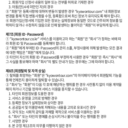
2. 회원가입 신청서 내용의 일부 또는 전부를 허위로 기재한 경우
3. 아동(만14세 미만인 자)의 경우
⑤ "회원"은 등록사항에 대하여 변동이 발생한 경우 "kyowontour.com" 내 회원정보
변경을 통해 직접 변동사항을 수정, 등록함으로써 최신 정보가 유지되도록 해야 합니다.
⑥ 회원가입신청서에 기입한 모든 정보는 실제정보와 동일한 것으로 간주되며 정보를 입
력하지 않거나 수정하지 않음으로 인해 발생하는 불이익은 "회원"이 부담하게 됩니다.
제7조(회원 ID·Password)
① "kyowontour.co.kr" 서비스를 이용하고자 하는 "회원"은 "회사"가 정하는 바에 따
라 회원 ID 및 Password를 등록해야 합니다.
② "회원"에게 부여된 ID·Password의 관리 소홀, 부정사용에 의해 발생하는 모든 결과
에 대한 책임은 "회원"에게 있습니다.
③ 타인이 자신의 회원 ID·Password를 부정하게 사용한 경우 "회원"은 즉시 "회사"에
그 사실을 통보해야 하며 "회사"의 별도 안내가 있는 경우에는 그에 따라야 합니다.
제8조(회원탈퇴 및 자격 상실)
① 탈퇴를 희망하는 "회원"은 "kyowontour.com"의 마이페이지에서 회원탈퇴 기능을
통해 언제든지 용이하게 탈퇴할 수 있습니다.
② "회사"는 "회원"이 다음 각 호에 해당하는 행위를 한 경우 사전통지 없이 이용 계약을
해지 하거나 기간을 정하여 서비스 이용을 중지할 수 있습니다.
1. 타인의 회원정보를 도용한 경우
2. 서비스 운영을 고의로 방해한 경우
3. 등록한 정보가 실제정보와 상이한 경우
4. 공공질서 및 미풍양속에 저해되는 내용을 고의로 유포시킨 경우
5. 국익 또는 사회적 공익을 저해할 목적으로 서비스를 이용하는 경우
6. "회사" 또는 타인의 명예를 손상시키거나 불이익을 주는 행위를 한 경우
7. 사망한 경우
8. 본 규정 제13조의 의무를 이행하지 않은 경우