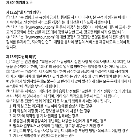
제3장 책임과 의무
제12조("회사"의 의무)
① "회사"는 법령과 본 규정이 금지한 행위를 하지 아니하며, 본 규정이 정하는 바에 따라
지속적이고, 안정적인 서비스를 제공하는 데 최선을 다하도록 하겠습니다.
② "회사"는 "kyowontour.com"를 통해 제공하는 상품이나 서비스에 대하여 표시·광
고의 공정화에 관한 법률 제3조에서 정한 부당한 표시, 광고행위를 하지 않겠습니다.
③ "회사"는 "kyowontour.com"에 대한 공정하고 건전한 운영을 통하여 전자상거래
질서를 유지하고, 지속적인 연구·개발을 통하여 양질의 서비스를 제공하도록 노력하겠
습니다.
제13조(회원의 의무)
① "회원"은 관련 법령, "교원투어"가 규정에서 정한 사항 및 주의사항으로서 고지한 내
용을 준수하여야 하며, "회사"의 정상적 업무를 방해하는 행위를 해서는 아니 됩니다.
② "회원"은 가입신청 시 사실에 입각하여 정직하고 성실하게 가입신청서를 작성해야
하며, 기재한 사항에 대한 변경사유가 발생하는 경우 사실에 맞게 변경해야 합니다. 만일
변경사유가 발생하였음에도 불구하고 변경하지 않아 발생하게 되는 모든 문제에 대해서
는 "회원"이 책임을 부담하게 됩니다.
③ "회원"은 서비스의 이용과정에서 습득한 정보를 "교원투어"의 사전동의 없이 임의로
복사·복제·변경해서는 아니 되며, 기타 영리목적으로 활용해서도 아니 됩니다.
④ "회원"은 전항의 행위 외에도 다음 각 호의 행위를 해서는 아니 됩니다.
1. 타 회원 또는 제3자를 비방하여 명예를 손상시키는 경우
2. 타 회원의 계정 및 개인정보를 부정하게 사용하는 경우
3. 제3자의 저작권 등 기타 권리를 침해하는 경우
4. 공공질서 및 미풍양속에 위반되는 내용을 타인에게 유포하는 경우
5. 범죄와 결부되거나 주제에 관계없는 광고성 내용을 기재한 경우
6. 포인트의 부정 적립·사용 등 포인트 서비스를 부정한 방법·목적으로 이용한 경우
7. 기타 관계법령에 위반된다고 판단되는 경우