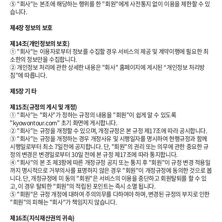
⑤ "회사"는 본조에 해당하는 행위를 한 "회원"에게 사전통지 없이 이용을 제한할 수 있
습니다.
제4장 정보의 보호
제14조(개인정보의 보호)
① "회사"는 이용자로부터 정보를 수집할 경우 서비스의 제공 및 계약이행에 필요한 최
소한의 정보만을 수집합니다.
② 개인정보 처리에 관한 상세한 내용은 "회사" 홈페이지에 게시된 “개인정보 처리방
침”에 따릅니다.
제5장 기 타
제15조(규정의 게시 및 개정)
① "회사"는 "회사"가 정하는 규정의 내용을 "회원"이 쉽게 알 수 있도록
"kyowontour.com" 초기 화면에 게시합니다.
② "회사"는 규정을 개정할 수 있으며, 개정규정은 본 규정 제17조에 따라 공시합니다.
③ "회사"는 규정을 개정하는 경우 개정사유 및 시행일자를 명시하여 현행규정과 함께
시행일로부터 최소 7일전에 공지합니다. 단, "회원"의 권리 또는 의무에 관한 중요한 규
정의 변경은 변경일로부터 30일 전에 본 규정 제17조에 따라 통지합니다.
④ "회사"의 본 조 제3항에 따른 개정규정 공지 또는 통지 후 "회원"이 규정 변경 적용일
까지 명시적으로 거부의사를 표명하지 않은 경우 "회원"이 개정규정에 동의한 것으로 봅
니다. 단, 개정규정에 미 동의 "회원"은 서비스의 이용을 중단하고 회원탈퇴를 할 수 있
고, 이 경우 탈퇴한 "회원"의 적립된 포인트는 즉시 소멸 됩니다.
⑤ "회원"은 규정 개정에 대하여 주의의무를 다하여야 하며, 변경된 규정의 부지로 인한
"회원"의 피해는 "회사"가 책임지지 않습니다.
제16조(지식재산권의 귀속)