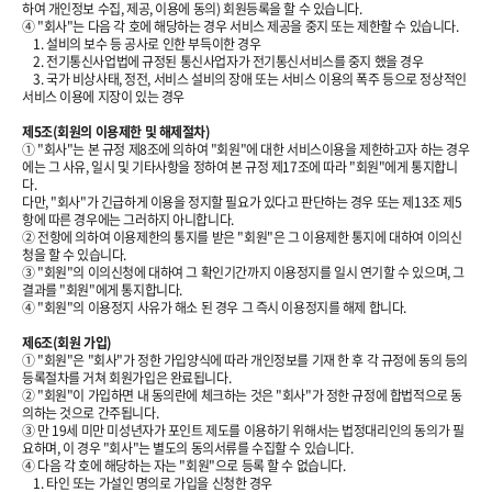
하여 개인정보 수집, 제공, 이용에 동의) 회원등록을 할 수 있습니다.
④ "회사"는 다음 각 호에 해당하는 경우 서비스 제공을 중지 또는 제한할 수 있습니다.
1. 설비의 보수 등 공사로 인한 부득이한 경우
2. 전기통신사업법에 규정된 통신사업자가 전기통신서비스를 중지 했을 경우
3. 국가 비상사태, 정전, 서비스 설비의 장애 또는 서비스 이용의 폭주 등으로 정상적인
서비스 이용에 지장이 있는 경우
제5조(회원의 이용제한 및 해제절차)
① "회사"는 본 규정 제8조에 의하여 "회원"에 대한 서비스이용을 제한하고자 하는 경우
에는 그 사유, 일시 및 기타사항을 정하여 본 규정 제17조에 따라 "회원"에게 통지합니
다.
다만, "회사"가 긴급하게 이용을 정지할 필요가 있다고 판단하는 경우 또는 제13조 제5
항에 따른 경우에는 그러하지 아니합니다.
② 전항에 의하여 이용제한의 통지를 받은 "회원"은 그 이용제한 통지에 대하여 이의신
청을 할 수 있습니다.
③ "회원"의 이의신청에 대하여 그 확인기간까지 이용정지를 일시 연기할 수 있으며, 그
결과를 "회원"에게 통지합니다.
④ "회원"의 이용정지 사유가 해소 된 경우 그 즉시 이용정지를 해제 합니다.
제6조(회원 가입)
① "회원"은 "회사"가 정한 가입양식에 따라 개인정보를 기재 한 후 각 규정에 동의 등의
등록절차를 거쳐 회원가입은 완료됩니다.
② "회원"이 가입하면 내 동의란에 체크하는 것은 "회사"가 정한 규정에 합법적으로 동
의하는 것으로 간주됩니다.
③ 만 19세 미만 미성년자가 포인트 제도를 이용하기 위해서는 법정대리인의 동의가 필
요하며, 이 경우 "회사"는 별도의 동의서류를 수집할 수 있습니다.
④ 다음 각 호에 해당하는 자는 "회원"으로 등록 할 수 없습니다.
1. 타인 또는 가설인 명의로 가입을 신청한 경우