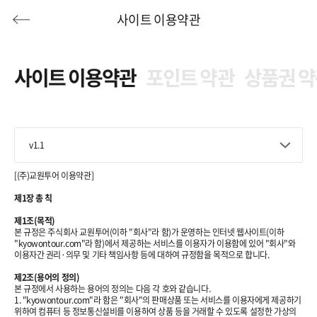
사이트 이용약관
사이트 이용약관
포인트 약관
상품권 
허니문
기획전/홈쇼핑
이벤트/혜택
투어플랜
여행혜택+
v1.1
행
허니문
투어플랜/라이프
기업/단체
[(주)교원투어 이용약관]
제1장 총 칙
제1조(목적)
본 규정은 주식회사 교원투어(이하 "회사"라 함)가 운영하는 인터넷 웹사이트(이하
"kyowontour.com"라 함)에서 제공하는 서비스를 이용자가 이용함에 있어 "회사"와
이용자간 권리·의무 및 기타 책임사항 등에 대하여 규정함을 목적으로 합니다.
제2조(용어의 정의)
본 규정에서 사용하는 용어의 정의는 다음 각 호와 같습니다.
1. "kyowontour.com"라 함은 "회사"의 판매상품 또는 서비스를 이용자에게 제공하기
위하여 컴퓨터 등 정보통신설비를 이용하여 상품 등을 거래할 수 있도록 설정한 가상의