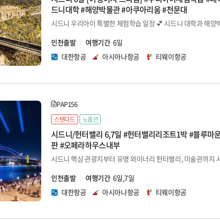
드니대학 #해양박물관 #아쿠아리움 #천문대
인천출발
여행기간
6일
대한항공
아시아나항공
티웨이항공
PAP156
스탠다드
노옵션
시드니/헌터밸리 6,7일 #헌터밸리리조트1박 #블루마
판 #오페라하우스내부
인천출발
여행기간
6일,7일
대한항공
아시아나항공
티웨이항공