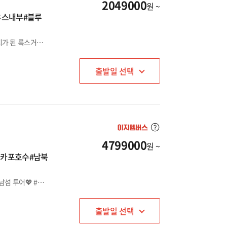
2049000
원 ~
하우스내부#블루
✅ 시드니의 유일한 놀이공원 '루나파크' & 모던시드니의 탄생지가 된 록스거리 워킹투어 ✅ 오페라하우스 내부관람&블루마운틴 시닉월드&포트스티븐스+4WD+돌핀크루즈
출발일 선택
4799000
원 ~
테카포호수#남북
#뉴질랜드 완전 정복! 청정 뉴질랜드의 자연을 듬뿍 담은 북섬, 남섬 투어💖 #유황 온천, 트래킹, 크루즈까지 알찬 여행 즐기기!
출발일 선택