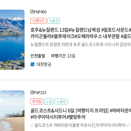
PNP400
스탠다드
노옵션
호주&뉴질랜드 13일#뉴질랜드남북섬 #밀포드사운드
카이곤돌라#블루레이크#오페라하우스 내부관람 #골
인천출발
여행기간
13일
대한항공
PAP219
프라임
노팁
노옵션
골드코스트&시드니 6일 [여행이지 프라임] #하버타
#아쿠아덕시티투어#별빛투어