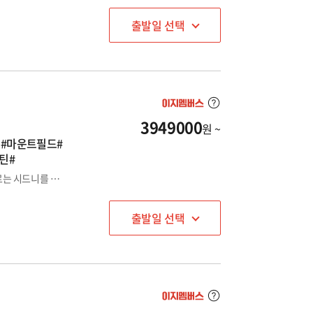
출발일 선택
3949000
원 ~
팅#마운트필드#
틴#
숨 쉬는 것만으로 힐링이 되는 태즈매니아와 문화와 감성이 흐르는 시드니를 한 번에 경험할 수 있는 프리미엄 여행!
출발일 선택