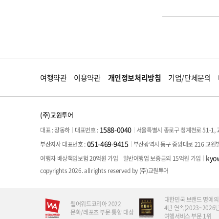
여행약관
이용약관
개인정보처리방침
기업/단체문의
(주)교원투어
1588-0040
대표 : 장동하
서울특별시 종로구 청계천로 51-1, 
대표번호 :
051-469-9415
부산광역시 동구 중앙대로 216 교원
부산지사
대표번호 :
kyo
여행자 배상책임보험 20억원 가입
일반여행업 보증금외 15억원 가입
copyrights 2026. all rights reserved by (주)교원투어
대한민국 브랜드 명예의
웹어워드코리아 2022
4년 연속(2023~2026년
문화/레포츠 부문 통합 대상
여행서비스 부문 1위