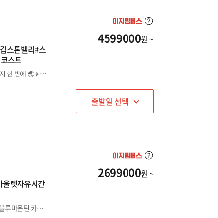
4599000
원 ~
#깁스톤밸리#스
드코스트
뉴질랜드의 장엄한 자연과 호주 골드코스트와 시드니의 감성까지 한 번에 🌏✈️ 부족함이 없는 프리미엄 패키지
출발일 선택
2699000
원 ~
운아울렛자유시간
✅ 골드코스트 하버타운아울렛 자유시간,아쿠아덕시티투어 ✅ 블루마운틴 카툼바 선셋&별빛 투어⭐