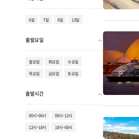
6일
7일
9일
13일
출발요일
월요일
화요일
수요일
목요일
금요일
토요일
출발시간
00시~06시
06시~12시
12시~18시
18시~00시