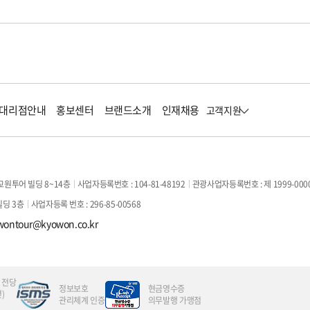
대리점안내
홍보센터
브랜드소개
인재채용
고객지원
교원투어 빌딩 8~14층
사업자등록번호 : 104-81-48192
관광사업자등록번호 : 제 1999-000
빌딩 3층
사업자등록 번호 : 296-85-00568
wontour@kyowon.co.kr
 전당
정보보호
현금영수증
)
관리체계 인증
의무발행 가맹점