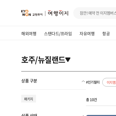
해외여행
스탠다드/프라임
자유여행
항공
호주/뉴질랜드
상품 구분
#인기필터
이지멤
패키지
총 10건
상품 상태