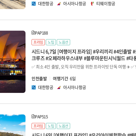
대한항공
아시아나항공
티웨이항공
PAP188
프라임
노팁
노옵션
시드니 6,7일 [여행이지 프라임] #우리끼리 #4인출발
크루즈 #오페라하우스내부 #블루마운틴시닉월드 #타
인천출발
여행기간
6일
대한항공
아시아나항공
PAP515
프라임
노팁
노옵션
시드니 6일 [여행이지 프라임] #우리아이체험학습 #배