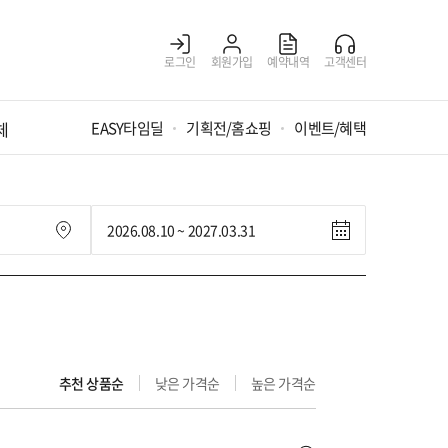
로그인
회원가입
예약내역
고객센터
체
EASY타임딜
기획전/홈쇼핑
이벤트/혜택
추천 상품순
낮은 가격순
높은 가격순