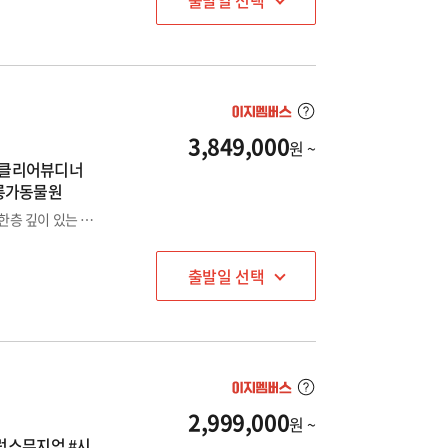
출발일 선택
3,849,000
원 ~
 #클리어뷰디너
롱가동물원
✅ 최소 4인 출발, 오직 우리만을 위한 프라이빗 단독 여행 ✈️ ✅ 한층 깊이 있는 경험을 선사하는 프리미엄 맞춤 일정 📆
출발일 선택
2,999,000
원 ~
럭스뮤지엄 #시