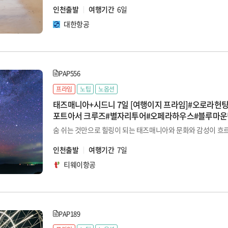
인천출발
여행기간
6일
대한항공
PAP556
프라임
노팁
노옵션
태즈매니아+시드니 7일 [여행이지 프라임]#오로라헌
포트아서 크루즈#별자리투어#오페라하우스#블루마운
인천출발
여행기간
7일
티웨이항공
PAP189