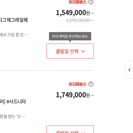
1,549,000
원 ~
#지그재그레일웨
1,599,000원 ~
남태평양의 매력으로 풍-덩!💦 Under The "𝗦𝘆𝗱𝗻𝗲𝘆"~ 세계에서 가장 흰 모래사장으로 유명한 '하이암스 비치', 아름다운 해안도시 '울릉공'까지! 🌊
출발일 선택
1,749,000
원 ~
러] #시드니타
시드니 베스트셀러 일정! 블루마운틴, 포트스테판+세계인의 사랑을 받는 '오페라하우스 내부투어'까지!