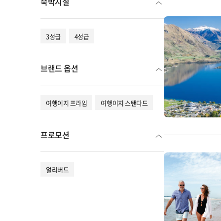
숙박시설
3성급
4성급
브랜드 옵션
여행이지 프라임
여행이지 스탠다드
프로모션
얼리버드