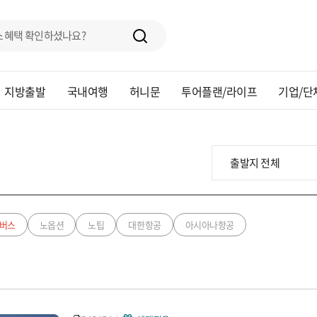
지방출발
국내여행
허니문
투어플랜/라이프
기업/단
버스
노옵션
노팁
대한항공
아시아나항공