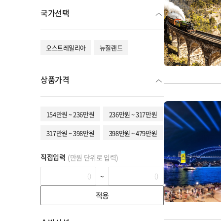
국가선택
오스트레일리아
뉴질랜드
상품가격
154만원 ~ 236만원
236만원 ~ 317만원
317만원 ~ 398만원
398만원 ~ 479만원
직접입력
(만원 단위로 입력)
~
적용