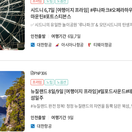
프라임
노팁
노옵션
시드니 6,7일 [여행이지 프라임] #루나파크#오페라
마운틴#포트스티븐스
인천출발
여행기간
6일,7일
대한항공
아시아나항공
티웨이항공
PNP306
프라임
노팁
노옵션
뉴질랜드 8일/9일 [여행이지 프라임]#밀포드사운드#
섬일주
인천출발
여행기간
9일
대한항공