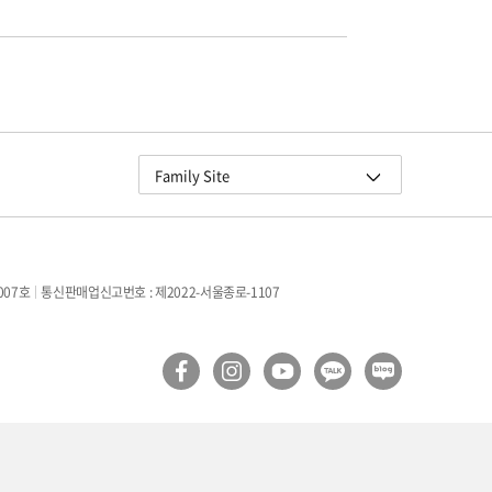
교원그룹
Family Site
교원 더스위트호텔
교원 블룸 제주
교원 연수원
007호
통신판매업신고번호 : 제2022-서울종로-1107
구몬학습
빨간펜
Wells
더오름
교원라이프
교원멤버스