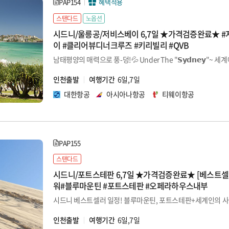
PAP154
혜택적용
스탠다드
노옵션
시드니/울릉공/저비스베이 6,7일 ★가격검증완료★ 
이 #클리어뷰디너크루즈 #키리빌리 #QVB
인천출발
여행기간
6일,7일
대한항공
아시아나항공
티웨이항공
PAP155
스탠다드
시드니/포트스테판 6,7일 ★가격검증완료★ [베스트셀
워#블루마운틴 #포트스테판 #오페라하우스내부
인천출발
여행기간
6일,7일