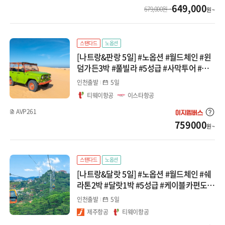
649,000
679,000원 ~
원 ~
스탠다드
노옵션
[나트랑&판랑 5일] #노옵션 #월드체인 #윈
덤가든3박 #풀빌라 #5성급 #사막투어 #지
프투어 #빈원더스 야간투어 #시내관광 패키
인천출발
5일
지
티웨이항공
이스타항공
AVP261
759000
원 ~
스탠다드
노옵션
[나트랑&달랏 5일] #노옵션 #월드체인 #쉐
라톤2박 #달랏1박 #5성급 #케이블카편도 #
레일바이크 #지프차체험 #달랏야시장 패키
인천출발
5일
지
제주항공
티웨이항공