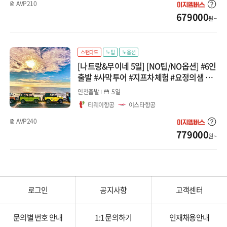
AVP210
679000
원 ~
스탠다드
노팁
노옵션
[나트랑&무이네 5일] [NO팁/NO옵션] #6인
출발 #사막투어 #지프차체험 #요정의샘 #전
신마사지 #야간시티투어 #시내관광 패키지
인천출발
5일
티웨이항공
이스타항공
AVP240
779000
원 ~
로그인
공지사항
고객센터
문의별 번호 안내
1:1 문의하기
인재채용안내