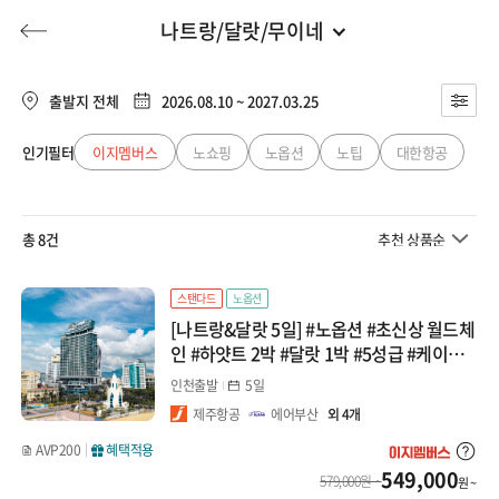
나트랑/달랏/무이네
동남아
전체
유럽
출발지 전체
2026.08.10 ~ 2027.03.25
베트남
동남아
인기필터
이지멤버스
노쇼핑
노옵션
노팁
대한항공
허니문
기획전/홈쇼핑
이벤트/혜택
투어플랜
여행혜택+
다낭/호이안
일본
총 8건
추천 상품순
나트랑/달랏/무이네
행
허니문
투어플랜/라이프
기업/단체
중국
하노이/하롱베이
스탠다드
노옵션
[나트랑&달랏 5일] #노옵션 #초신상 월드체
대만/홍콩/마카오
태국
인 #하얏트 2박 #달랏 1박 #5성급 #케이블
카편도 #레일바이크 #지프차체험 #달랏야
인천출발
5일
방콕/파타야
미주/캐나다/중남미
시장 패키지
제주항공
에어부산
외 4개
푸켓
AVP200
혜택적용
호주/뉴질랜드
549,000
579,000원 ~
원 ~
치앙마이