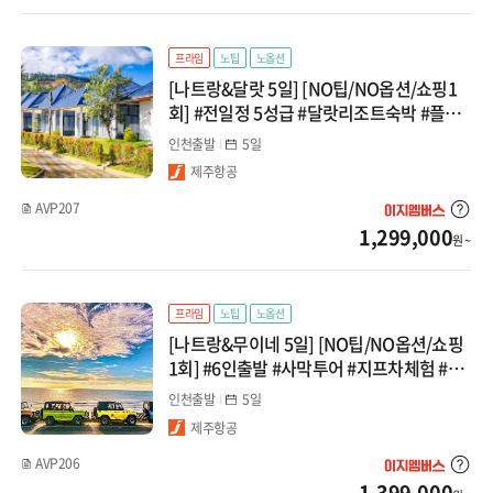
중앙아시아/코카서스
말레이시아
프라임
노팁
노옵션
지방출발
[나트랑&달랏 5일] [NO팁/NO옵션/쇼핑1
코타키나발루
회] #전일정 5성급 #달랏리조트숙박 #플라
워가든 #전신마사지 #달랏야시장 #3대스페
인천출발
5일
쿠알라룸푸르
셜간식 패키지
제주항공
AVP207
1,299,000
원 ~
프라임
노팁
노옵션
[나트랑&무이네 5일] [NO팁/NO옵션/쇼핑
1회] #6인출발 #사막투어 #지프차체험 #요
정의샘 #전신마사지 #야간시티투어 #시내
인천출발
5일
관광 패키지
제주항공
AVP206
1,399,000