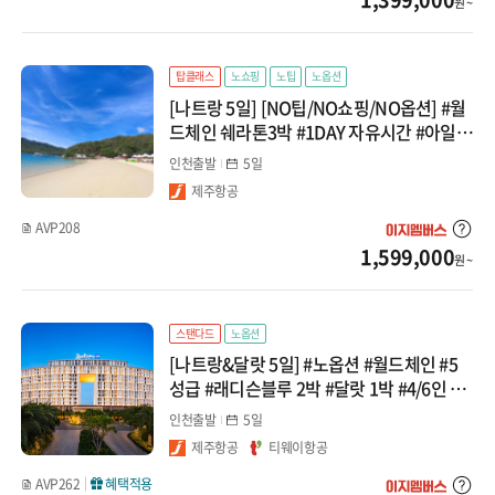
원 ~
탑클래스
노쇼핑
노팁
노옵션
[나트랑 5일] [NO팁/NO쇼핑/NO옵션] #월
드체인 쉐라톤3박 #1DAY 자유시간 #아일랜
드 호핑투어 #전신마사지 #시내관광 세미패
인천출발
5일
키지
제주항공
AVP208
1,599,000
원 ~
스탠다드
노옵션
[나트랑&달랏 5일] #노옵션 #월드체인 #5
성급 #래디슨블루 2박 #달랏 1박 #4/6인 나
트랑 2박 풀빌라 업그레이드 #빈원더스 야
인천출발
5일
간투어 #달랏야시장 패키지
제주항공
티웨이항공
AVP262
혜택적용