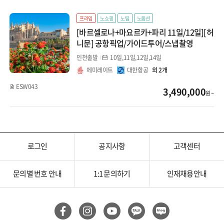
프라임
노쇼핑
노팁
노옵션
[바르셀로나+마요르카+파리 11일/12일][허
니문] 공항픽업/가이드투어/스냅촬영
인천출발
10일,11일,12일,14일
에미레이트
대한항공
외 2개
ESW043
3,490,000
원 ~
로그인
공지사항
고객센터
문의별 번호 안내
1:1 문의하기
인재채용안내