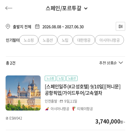
스페인/포르투갈
유럽
전체
유럽
출발지 전체
2026.08.08 ~ 2027.06.30
프랑스
발리/우붓
인기필터
노쇼핑
노옵션
노팁
대한항공
아시아나항공
허니문
기획전/홈쇼핑
이벤트/혜택
투어플랜
여행혜택+
스위스
푸켓/카오락/코사무이
총 2건
추천 상품순
이탈리아
행
허니문
투어플랜/라이프
기업/단체
몰디브
동유럽/발칸
노쇼핑
노팁
노옵션
[스페인일주(#고성호텔) 9/10일][허니문]
하와이
스페인/포르투갈
공항픽업/가이드투어/고속열차
인천출발
9일,11일
지중해
호주/피지
아시아나항공
티웨이항공
모리셔스/세이셸/타히
ESW042
3,740,000
원 ~
티