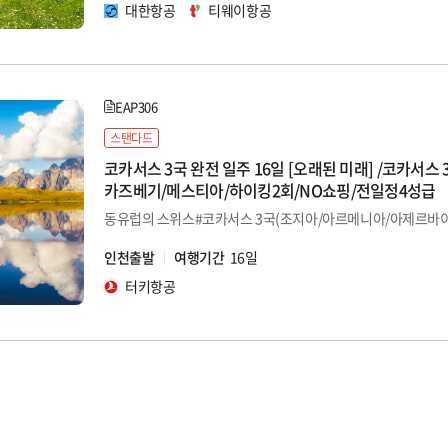
대한항공
티웨이항공
EAP306
스탠다드
코카서스 3국 완전 일주 16일 [오래된 미래] /코카서스 
카즈베기/메스티아/하이킹2회/NO쇼핑/전일정4성급
인천출발
여행기간
16일
터키항공