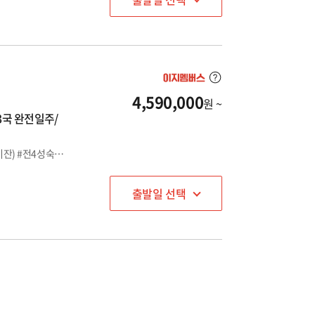
4,590,000
원 ~
3국 완전일주/
동유럽의 스위스#코카서스 3국(조지아/아르메니아/아제르바이잔) #전4성숙박#2대도시(트빌리시, 예레반) 자유시간포함#잘먹고#잘자고#잘여행하는 힐링여행# 오랜 신화와 다양한 문화, 맛있는 먹거리까지 두루 갖춘 매혹적인 여행지입니다. #8000년 와인 역사, 압도적인 자연 풍경을 가지고 있는 살고 싶은 나라 "조지아" #노아의 방주가 멈춰다는 설과 세계에서 가장 오래된 도시 중 하나가 있는 예레반이 있는 "아르메니아" #제2의 두바이를 꿈꾸는 불의 나라 "아제르바이잔"
출발일 선택