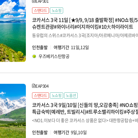
EAP301
스탠다드
노쇼핑
코카서스 3국 11일 [★9/9, 9/18 출발확정] #NO쇼핑
슈켄트관광#와이너리#이지하이킹#10大하이라이트
인천출발
여행기간
11일,12일
우즈베키스탄항공
EAP304
스탠다드
노쇼핑
노옵션
코카서스 3국 9일/10일 [신들의 땅,오감충족] #NO쇼
특급숙박(예레반, 트빌리시)#트루소밸리하이킹#주상
어/미니버스#파노라마식당/와이너리#바쿠IN/예레반O
인천출발
여행기간
9일,10일