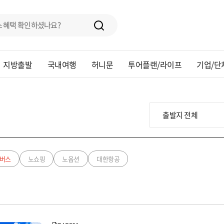
지방출발
국내여행
허니문
투어플랜/라이프
기업/단
버스
노쇼핑
노옵션
대한항공