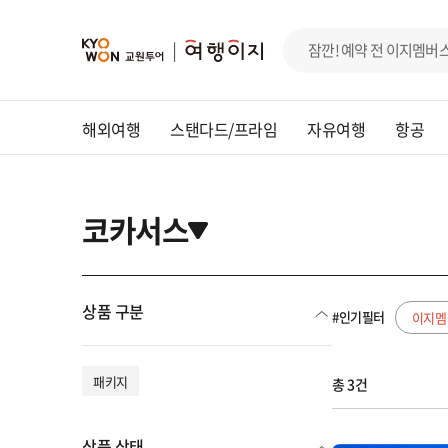
해외여행
스탠다드/프라임
자유여행
항공
코카서스
상품 구분
#인기필터
이지멤
패키지
총 3건
상품 상태