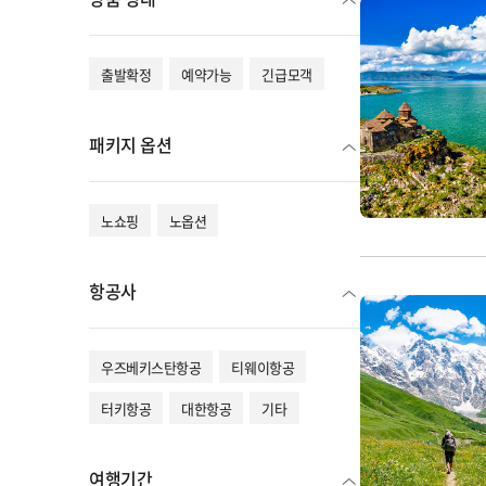
출발확정
예약가능
긴급모객
패키지 옵션
노쇼핑
노옵션
항공사
우즈베키스탄항공
티웨이항공
터키항공
대한항공
기타
여행기간