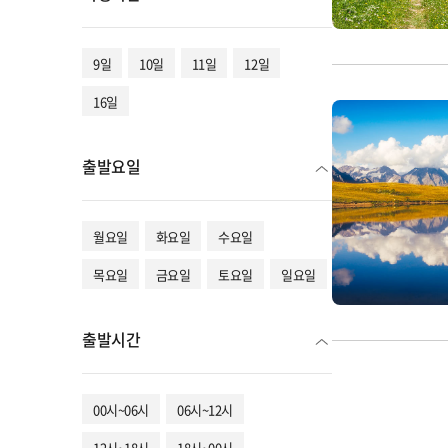
9일
10일
11일
12일
16일
출발요일
월요일
화요일
수요일
목요일
금요일
토요일
일요일
출발시간
00시~06시
06시~12시
12시~18시
18시~00시