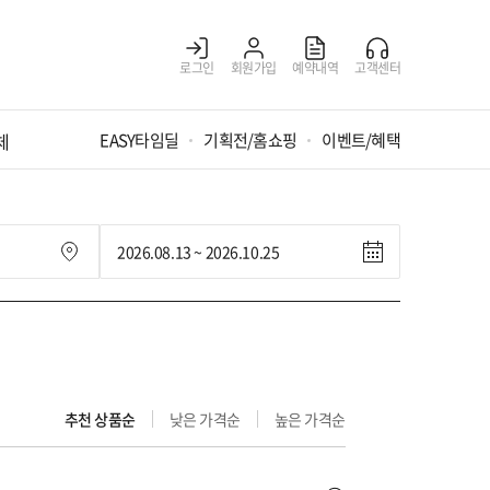
로그인
회원가입
예약내역
고객센터
체
EASY타임딜
기획전/홈쇼핑
이벤트/혜택
추천 상품순
낮은 가격순
높은 가격순