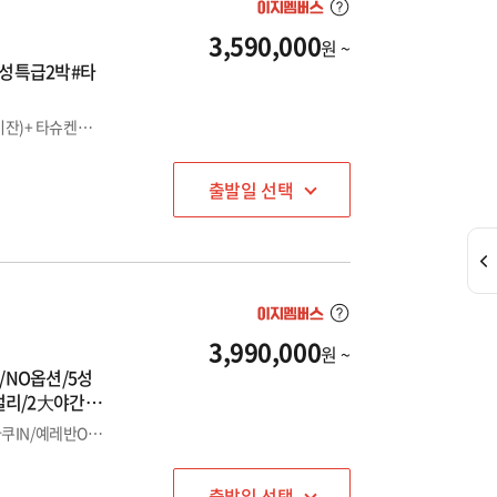
3,590,000
원 ~
/5성특급2박#타
동유럽의 스위스#코카서스 3국(조지아/아르메니아/아제르바이잔)+ 타슈켄트 관광 #타사비교필수_천혜의 자연 체험 #전4성숙박+구다우리숙박#자유시간포함#잘먹고#잘자고#잘여행하는 힐링여행 오랜 신화와 다양한 문화, 맛있는 먹거리까지 두루 갖춘 매혹적인 여행지입니다. #8000년 와인 역사, 압도적인 자연 풍경을 가지고 있는 살고 싶은 나라 "조지아" #노아의 방주가 멈춰다는 설과 세계에서 가장 오래된 도시 중 하나가 있는 예레반이 있는 "아르메니아" #제2의 두바이를 꿈꾸는 불의 나라 "아제르바이잔"
출발일 선택
3,990,000
원 ~
핑/NO옵션/5성
절리/2大야간투
UT#
<NO1.이보다 더 좋은 코카서스 상품은 없다> 대한항공탑승+바쿠IN/예레반OUT 황금동선 # 5성특급4박(예레반2연박 월드체인시내) # 5대선택관광포함# <조지아,아르메니아.아제르바이잔 > 동.서양의 문명, 어디서인듯 들어본거 같은 신화와 거친 자연과 사람들의 발길이 많이 닿지 않아 순박한 사람들이 있는 나라들로 새로운 관광지로 각광을 받고 있는 여행지입니다.
출발일 선택