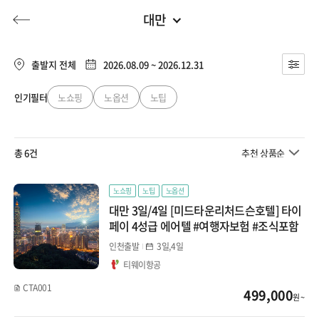
대만
대만/홍콩/마카오
전체
유럽
출발지 전체
2026.08.09 ~ 2026.12.31
마카오
동남아
인기필터
노쇼핑
노옵션
노팁
허니문
기획전/홈쇼핑
이벤트/혜택
투어플랜
여행혜택+
대만
일본
총 6건
추천 상품순
타이페이
행
허니문
투어플랜/라이프
기업/단체
중국
타이중
노쇼핑
노팁
노옵션
대만 3일/4일 [미드타운리처드슨호텔] 타이
대만/홍콩/마카오
가오슝
페이 4성급 에어텔 #여행자보험 #조식포함
인천출발
3일,4일
홍콩
몰디브
티웨이항공
CTA001
499,000
지방출발
원 ~