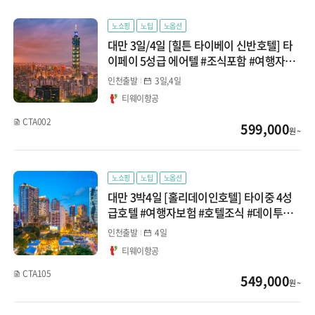
클럽메드
노쇼핑
노팁
노옵션
대만 3일/4일 [힐튼 타이베이 신반호텔] 타
이페이 5성급 에어텔 #조식포함 #여행자보
험
인천출발
3일,4일
티웨이항공
CTA002
599,000
원 ~
노쇼핑
노팁
노옵션
대만 3박4일 [홀리데이인호텔] 타이중 4성
급호텔 #여행자보험 #호텔조식 #데이투어
신청가능
인천출발
4일
티웨이항공
CTA105
549,000
원 ~