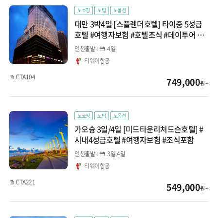
노쇼핑
노팁
노옵션
대만 3박4일 [스플렌더호텔] 타이중 5성급
호텔 #여행자보험 #호텔조식 #데이투어 신
청가능
인천출발
4일
티웨이항공
CTA104
749,000
원 ~
노쇼핑
노팁
노옵션
가오슝 3일/4일 [미드타운리처드슨호텔] #
시내4성급호텔 #여행자보험 #조식포함
인천출발
3일,4일
티웨이항공
CTA221
549,000
원 ~