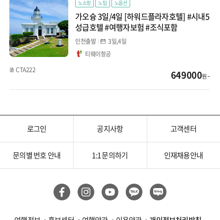
노쇼핑
노팁
노옵션
가오슝 3일/4일 [하워드플라자호텔] #시내5
성급호텔 #여행자보험 #조식포함
인천출발
3일,4일
티웨이항공
CTA222
649000
원 ~
로그인
공지사항
고객센터
문의별 번호 안내
1:1 문의하기
인재채용안내