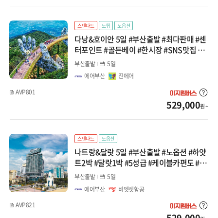
중앙아시아/코카서스
스탠다드
노팁
노옵션
지방출발
다낭&호이안 5일 #부산출발 #최다판매 #센
터포인트 #골든베이 #한시장 #SNS맛집 #
마사지2회 #바나힐 #호이안시티투어 #패키
부산출발
5일
지
에어부산
진에어
AVP801
529,000
원 ~
스탠다드
노옵션
나트랑&달랏 5일 #부산출발 #노옵션 #하얏
트2박 #달랏1박 #5성급 #케이블카편도 #레
일바이크 #지프차체험 #달랏야시장
부산출발
5일
에어부산
비엣젯항공
AVP821
529,000