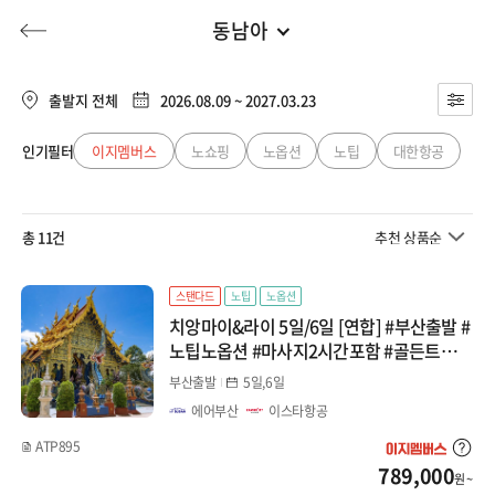
동남아
지방출발
전체
유럽
출발지 전체
2026.08.09 ~ 2027.03.23
부산출발
동남아
인기필터
이지멤버스
노쇼핑
노옵션
노팁
대한항공
허니문
기획전/홈쇼핑
이벤트/혜택
투어플랜
여행혜택+
동남아
일본
총 11건
추천 상품순
중국
행
허니문
투어플랜/라이프
기업/단체
중국
대만/몽골
스탠다드
노팁
노옵션
치앙마이&라이 5일/6일 [연합] #부산출발 #
대만/홍콩/마카오
대구/청주출발
노팁노옵션 #마사지2시간포함 #골든트라이
앵글 #나이트시티투어 #코끼리쇼
부산출발
5일,6일
미주/캐나다/중남미
에어부산
이스타항공
ATP895
호주/뉴질랜드
789,000
원 ~