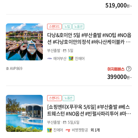
519,000
원 ~
스탠다드
노팁
노옵션
다낭&호이안 5일 #부산출발 #NO팁 #NO옵
션 #다낭호이안의정석 #바나산케이블카 #
마사지2시간 #호이안시티투어 패키지
부산출발
5일
에어부산
진에어
AVP869
399000
원 ~
스탠다드
노옵션
[쇼핑엔티X푸꾸옥 5/6일] #부산출발 #베스
트웨스턴 #NO옵션 #빈펄사파리투어 #마사
지90분 #혼똔섬케이블카 세미패키지
부산출발
5일,6일
진에어
비엣젯항공
외 1개