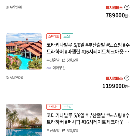
AVP948
789000
원 ~
스탠다드
노쇼핑
코타키나발루 5/6일 #부산출발 #노쇼핑 #수
트라하버 #마젤란 #16시레이트체크아웃 #
호핑투어 #반딧불투어
부산출발
5일,6일
에어부산
AMP926
1199000
원 ~
스탠다드
노쇼핑
코타키나발루 5/6일 #부산출발 #노쇼핑 #수
트라하버 #퍼시픽 #16시레이트체크아웃 #
호핑투어 #반딧불투어
부산출발
5일,6일