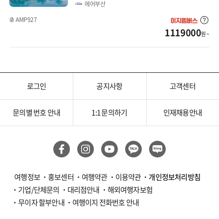
에어부산
AMP927
1119000
원 ~
로그인
공지사항
고객센터
문의별 번호 안내
1:1 문의하기
인재채용안내
여행정보
홍보센터
여행약관
이용약관
개인정보처리방침
기업/단체문의
대리점안내
해외여행자보험
무이자 할부안내
여행이지 전화번호 안내