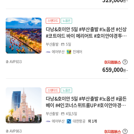
원 ~
스탠다드
노옵션
다낭&호이안 5일 #부산출발 #노옵션 #신상
#코트야드 바이 메리어트 #호이안야경투어
#바구니배 #한강유람선 #전신마사지 패키
부산출발
5일
지
에어부산
진에어
AVP833
659,000
원 ~
스탠다드
노옵션
다낭&호이안 5일 #부산출발 #노옵션 #골든
베이 #4인코너스위트룸UP #호이안야경투
어 #바구니배 #한강유람선 #전신마사지 #패
부산출발
4일,5일
키지
에어부산
대한항공
외 1개
AVP863