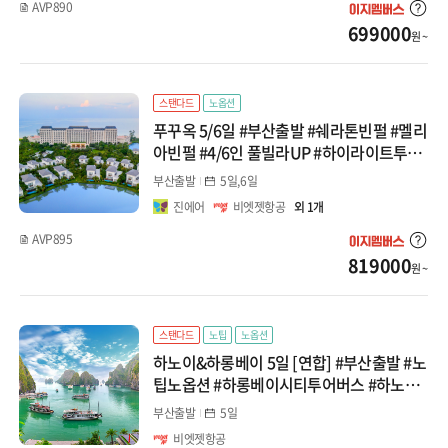
AVP890
699000
원 ~
스탠다드
노옵션
푸꾸옥 5/6일 #부산출발 #쉐라톤빈펄 #멜리
아빈펄 #4/6인 풀빌라UP #하이라이트투어
#마사지90분 #혼똔섬 #세미패키지
부산출발
5일,6일
진에어
비엣젯항공
외 1개
AVP895
819000
원 ~
스탠다드
노팁
노옵션
하노이&하롱베이 5일 [연합] #부산출발 #노
팁노옵션 #하롱베이시티투어버스 #하노이
롯데전망대 #수상인형극
부산출발
5일
비엣젯항공