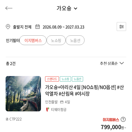
가오슝
대만/홍콩/마카오
전체
유럽/아프리카
출발지 전체
2026.08.09 ~ 2027.03.23
대만
동남아
인기필터
이지멤버스
노쇼핑
노옵션
허니문
기획전/홈쇼핑
이벤트/혜택
투어플랜
여행혜택+
타이페이
일본
총 2건
추천 상품순
타이중
행
허니문
투어플랜/라이프
기업/단체
중국
가오슝
스탠다드
노쇼핑
노옵션
가오슝+아리산 4일 [NO쇼핑/NO옵션] #산
대만/홍콩/마카오
홍콩/마카오
악열차 #산림욕 #야시장
인천출발
4일
홍콩
미주/캐나다/중남미
티웨이항공
마카오
CTP222
호주/뉴질랜드
799,000
원 ~