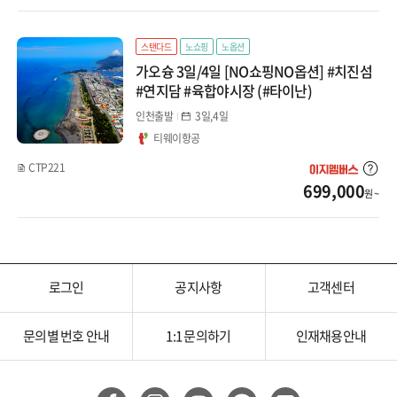
몽골/중앙아시아
스탠다드
노쇼핑
노옵션
인도/네팔/스리랑카
가오슝 3일/4일 [NO쇼핑NO옵션] #치진섬
#연지담 #육합야시장 (#타이난)
인천출발
3일,4일
티웨이항공
CTP221
699,000
원 ~
로그인
공지사항
고객센터
문의별 번호 안내
1:1 문의하기
인재채용안내