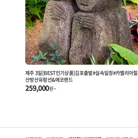
제주 3일[BEST인기상품]김포출발#실속일정#카멜리아힐
산방산유람선&에코랜드
259,000
원~