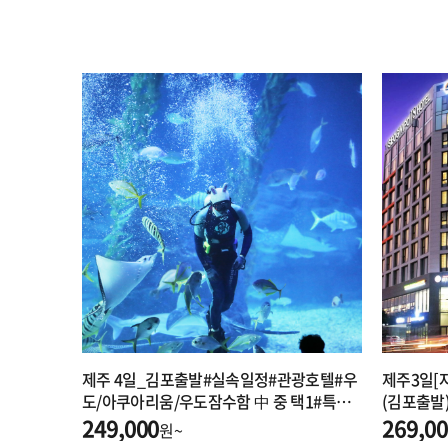
제주 4일_김포출발#실속일정#관광호텔#우
제주3일[
도/아쿠아리움/우도잠수함 中 중 택1#특전
(김포출발
제공
249,000
급자차포
269,0
원~