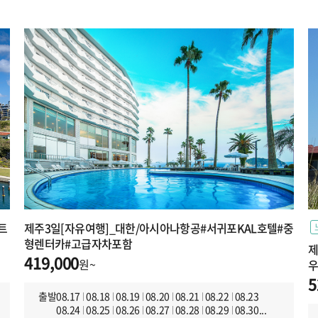
트
제주3일[자유여행]_대한/아시아나항공#서귀포KAL호텔#중
형렌터카#고급자차포함
제
419,000
원~
우
5
출발
08.17
08.18
08.19
08.20
08.21
08.22
08.23
08.24
08.25
08.26
08.27
08.28
08.29
08.30