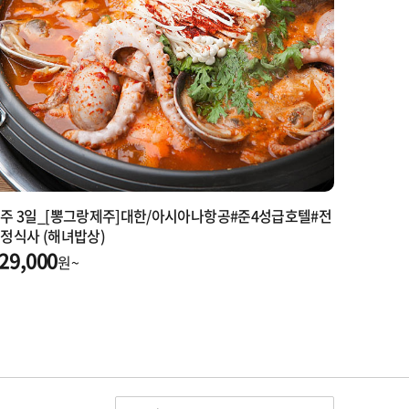
주 3일_[뽕그랑제주]대한/아시아나항공#준4성급호텔#전
정식사 (해녀밥상)
29,000
원~