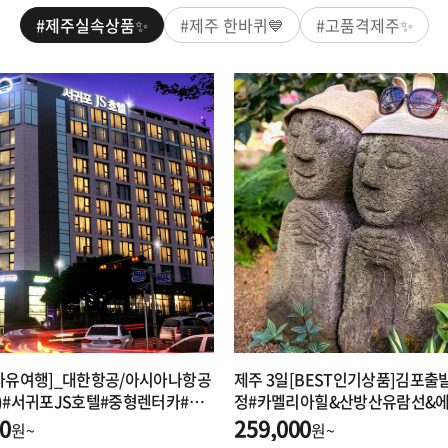
#제주실속상품✨
#제주 한바퀴💙
#고품격제주✨
자유여행]_대한항공/아시아나항공
제주 3일[BEST인기상품]김포출
)#서귀포JS호텔#중형렌터카#고
정#카멜리아힐&산방산유람선&
함
00
259,000
원~
원~