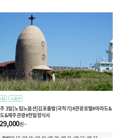
노팁
노옵션
주 3일[노팁노옵션]김포출발(국적기)#관광호텔#마라도&
도&제주관광#전일정식사
29,000
원~
출발
08.17
08.18
08.19
08.20
08.21
08.22
08.23