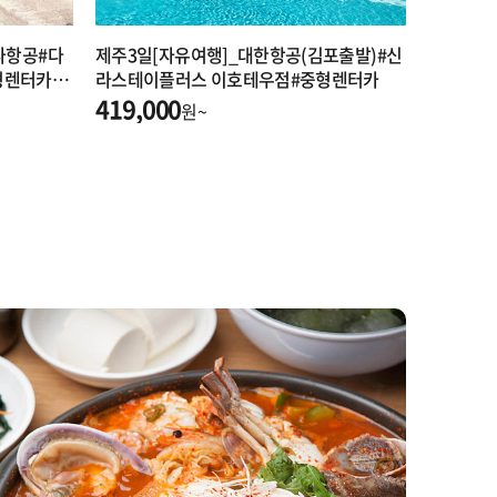
나항공#다
제주3일[자유여행]_대한항공(김포출발)#신
형렌터카#
라스테이플러스 이호테우점#중형렌터카
419,000
원~