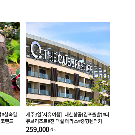
발#실속일
제주3일[자유여행]_대한항공(김포출발)#더
에코랜드
큐브리조트#전 객실 테라스#중형렌터카
259,000
원~