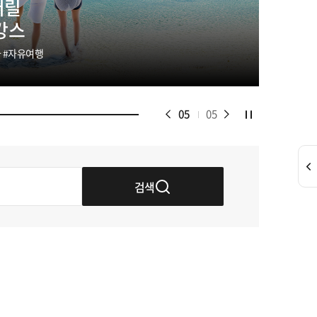
 쏙!
키지
4
01
05
검색