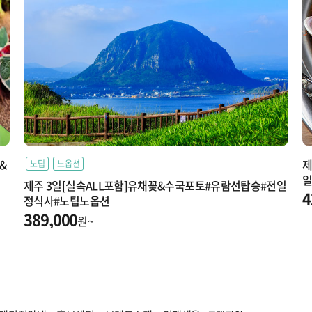
&
제
노팁
노옵션
일
제주 3일[실속ALL포함]유채꽃&수국포토#유람선탑승#전일
4
정식사#노팁노옵션
389,000
원~