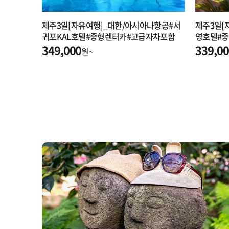
제주3일[자유여행]_대한/아시아나항공#서
제주3일[
귀포KAL호텔#중형렌터카#고급자차포함
영호텔#
349,000
차포함
339,0
원~