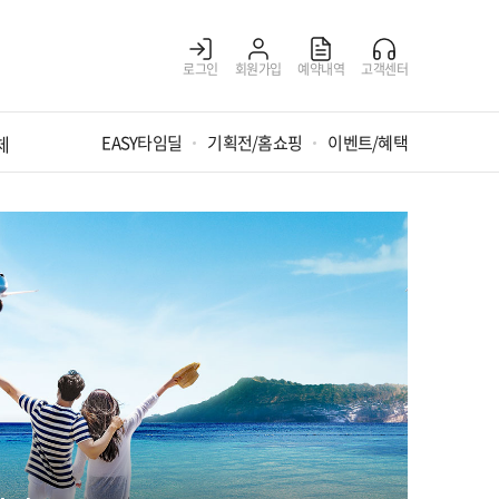
로그인
회원가입
예약내역
고객센터
체
EASY타임딜
기획전/홈쇼핑
이벤트/혜택