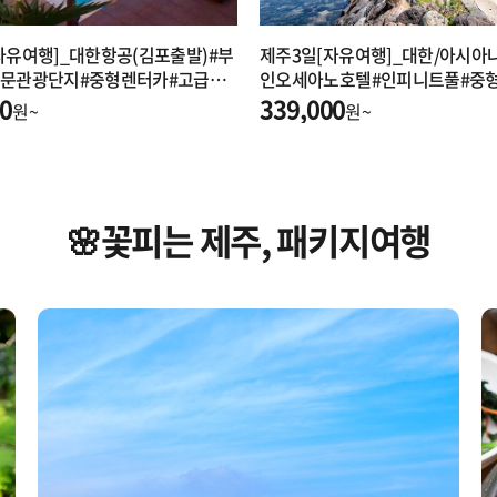
자유여행]_대한항공(김포출발)#부
제주3일[자유여행]_대한/아시아
중문관광단지#중형렌터카#고급자
인오세아노호텔#인피니트풀#중
00
고급자차포함
339,000
원~
원~
🌸꽃피는 제주, 패키지여행