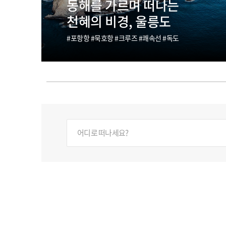
무더위를 날려버릴
시원한 제주 바캉스
#제주바다 #물놀이 #여름휴가 #자유여행
어디로 떠나세요?