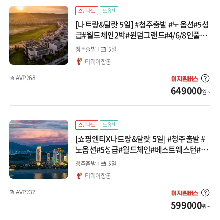
스탠다드
노옵션
[나트랑&달랏 5일] #청주출발 #노옵션#5성
급#월드체인2박#윈덤그랜드#4/6/8인풀빌
라UP#달랏1박#케이블카편도#레일바이크
청주출발
5일
#지프차체험 패키지
티웨이항공
AVP268
649000
원 ~
스탠다드
노옵션
[쇼핑엔티X나트랑&달랏 5일] #청주출발 #
노옵션#5성급#월드체인#베스트웨스턴#스
톤마사지#야시장투어#케이블카편도#레일
청주출발
5일
바이크#지프차체험 패키지
티웨이항공
AVP237
599000
원 ~