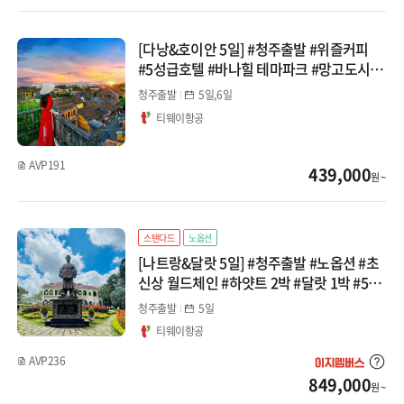
[다낭&호이안 5일] #청주출발 #위즐커피
#5성급호텔 #바나힐 테마파크 #망고도시락
#스톤마사지 #실속 패키지
청주출발
5일,6일
티웨이항공
AVP191
439,000
원 ~
스탠다드
노옵션
[나트랑&달랏 5일] #청주출발 #노옵션 #초
신상 월드체인 #하얏트 2박 #달랏 1박 #5성
급 #케이블카편도 #레일바이크 #지프차체
청주출발
5일
험 #달랏야시장 패키지
티웨이항공
AVP236
849,000
원 ~