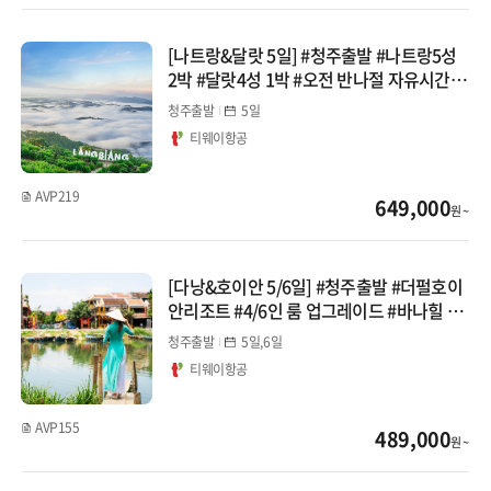
[나트랑&달랏 5일] #청주출발 #나트랑5성
2박 #달랏4성 1박 #오전 반나절 자유시간 #
전신마사지 #지프차체험 #달랏야시장 패키
청주출발
5일
지
티웨이항공
AVP219
649,000
원 ~
[다낭&호이안 5/6일] #청주출발 #더펄호이
안리조트 #4/6인 룸 업그레이드 #바나힐 테
마파크 #호이안 구시가지 #한시장 #반나절
청주출발
5일,6일
자유1회 패키지
티웨이항공
AVP155
489,000
원 ~