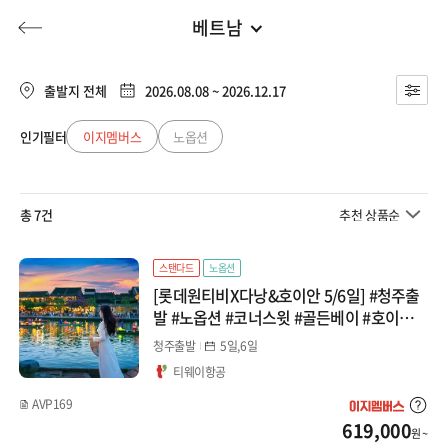
베트남
청주출발
전체
부산출발
출발지 전체
2026.08.08 ~ 2026.12.17
베트남
대구출발
인기필터
이지멤버스
노옵션
허니문
기획전/홈쇼핑
이벤트/혜택
투어플랜
여행혜택+
다낭
청주출발
총 7건
추천 상품순
나트랑/달랏
행
허니문
투어플랜/라이프
기업/단체
일본
스탠다드
노옵션
[롯데원티비X다낭&호이안 5/6일] #청주출
몽골
발 #노옵션 #코너스윗 #골든베이 #호이안야
경투어 #바구니배 #한강유람선 #전신마사
청주출발
5일,6일
지 패키지
티웨이항공
AVP169
619,000
원 ~