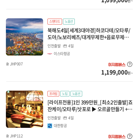
원 ~
스탠다드
노옵션
북해도4일[세계3대야경]하코다테/오타루/
도야/노보리베츠/대게무제한+음료무제한
▶ 특급온천2박+시내1박
인천출발
4일
이스타항공
JHP007
1,199,000
원 ~
프라임
노팁
노옵션
[라이프전용]1인 399만원_[최소2인출발]죠
잔케이/오타루/삿포로 ▶ 오르골만들기 +
가족맞춤여행
인천출발
4일
대한항공
JHP112