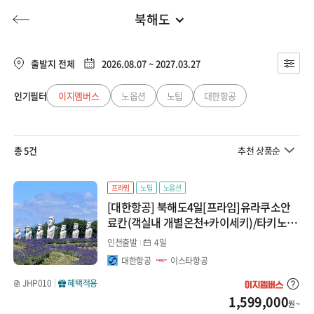
북해도
일본
전체
유럽
출발지 전체
2026.08.07 ~ 2027.03.27
도쿄
동남아
인기필터
이지멤버스
노옵션
노팁
대한항공
허니문
기획전/홈쇼핑
이벤트/혜택
투어플랜
여행혜택+
북해도
일본
총 5건
추천 상품순
오사카/와카야마
행
허니문
투어플랜/라이프
기업/단체
중국
큐슈
프라임
노팁
노옵션
[대한항공] 북해도4일[프라임]유라쿠소안
대만/홍콩/마카오
마쓰야마/다카마츠
료칸(객실내 개별온천+카이세키)/타키노레
이엔/삿포로/오타루
인천출발
4일
나고야/도야마/알펜루트
미주/캐나다/중남미
대한항공
이스타항공
니가타
JHP010
혜택적용
호주/뉴질랜드
1,599,000
원 ~