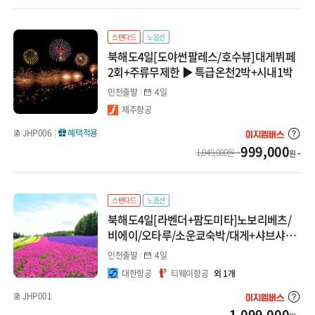
중앙아시아/코카서스
스탠다드
노옵션
지방출발
북해도4일[도야썬팔레스/호수뷰]대게뷔페
2회+주류무제한 ▶ 특급온천2박+시내1박
인천출발
4일
제주항공
JHP006
혜택적용
999,000
1,049,000원 ~
원 ~
스탠다드
노옵션
북해도4일[라벤더+팜도미타]노보리베츠/
비에이/오타루/소운쿄숙박/대게+샤브샤브
▶특급온천2박+시내1박
인천출발
4일
대한항공
티웨이항공
외 1개
JHP001
1,099,000