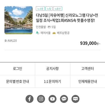
클럽메드
노쇼핑
노팁
노옵션
싱가포르
다낭5일 [자유여행] 신라모노그램 다낭+전
일정 조식+픽업1회#SNS속 핫플수영장!
말레이시아
인천출발
5일
코타키나발루
에어서울
베트남항공
AVA120
939,000
인도네시아
원 ~
발리
로그인
공지사항
고객센터
문의별 번호 안내
1:1 문의하기
인재채용안내