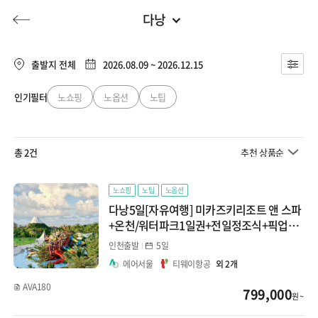
다낭
동남아
전체
유럽
출발지 전체
2026.08.09 ~ 2026.12.15
베트남
동남아
인기필터
노쇼핑
노옵션
노팁
허니문
기획전/홈쇼핑
이벤트/혜택
투어플랜
여행혜택+
다낭
일본
총 2건
추천 상품순
나트랑
행
허니문
투어플랜/라이프
기업/단체
중국
푸꾸옥
노쇼핑
노팁
노옵션
다낭5일[자유여행] 미카즈키리조트 앤 스파
대만/홍콩/마카오
태국
+온천/워터파크1일권+전일정조식+픽업1
회#다낭속일본키즈프렌들리
인천출발
5일
방콕
몰디브
에어서울
티웨이항공
외 2개
푸켓
AVA180
799,000
지방출발
원 ~
치앙마이