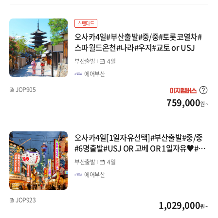
계림/귀양
스탠다드
광저우/망산
오사카4일#부산출발#중/중#토롯코열차#
스파월드온천#나라#우지#교토 or USJ
서안/구채구/칠채산
부산출발
4일
하이난/하문
에어부산
JOP905
내몽골
759,000
원 ~
대만/홍콩/마카오
오사카4일[1일자유선택]#부산출발#중/중
타이베이
#6명출발#USJ OR 고베 OR 1일자유♥#나
라#교토
타이중/가오슝
부산출발
4일
에어부산
홍콩/마카오
JOP923
1,029,000
몽골/중앙아시아
원 ~