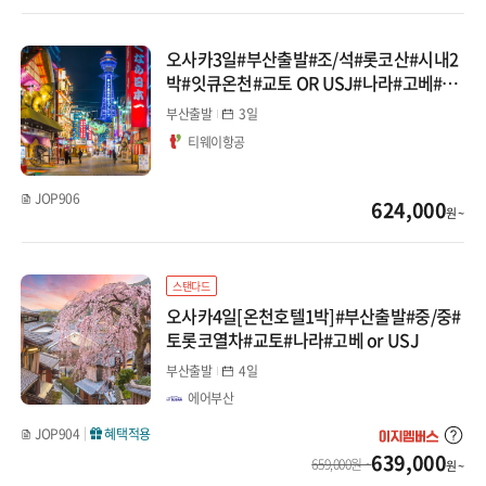
대마도
오사카3일#부산출발#조/석#롯코산#시내2
박#잇큐온천#교토 OR USJ#나라#고베#쿠
선박(부관/카멜)
로몬시장
부산출발
3일
티웨이항공
중국
장가계
JOP906
624,000
원 ~
백두산
스탠다드
청도
오사카4일[온천호텔1박]#부산출발#중/중#
토롯코열차#교토#나라#고베 or USJ
북경/태항산
부산출발
4일
상해/항저우
에어부산
JOP904
혜택적용
남경/황산
639,000
659,000원 ~
원 ~