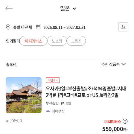
일본
부산출발
전체
부산출발
출발지 전체
2026.08.11 ~ 2027.03.31
일본
대구출발
인기필터
이지멤버스
노쇼핑
노옵션
허니문
기획전/홈쇼핑
이벤트/혜택
투어플랜
여행혜택+
큐슈
청주출발
총 58건
추천 상품순
오사카/와카야마
행
허니문
투어플랜/라이프
기업/단체
북해도
스탠다드
오사카3일#부산출발#조/석#4명출발#시내
도쿄/시즈오카
2박#나라#고베#교토 or USJ#꽉찬3일
부산출발
3일
나고야/도야마(알펜)
에어부산
마쓰야마/다카마츠
JOP913
559,000
원 ~
오키나와/미야코지마