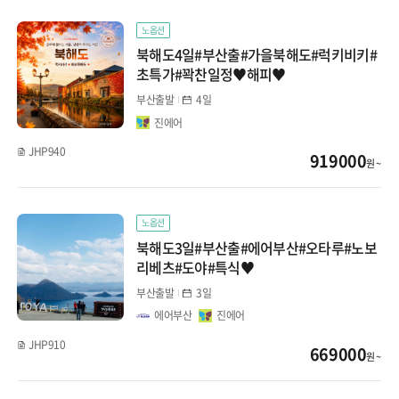
노옵션
북해도4일#부산출#가을북해도#럭키비키#
초특가#꽉찬일정♥해피♥
부산출발
4일
진에어
JHP940
919000
원 ~
노옵션
북해도3일#부산출#에어부산#오타루#노보
리베츠#도야#특식♥
부산출발
3일
에어부산
진에어
JHP910
669000
원 ~