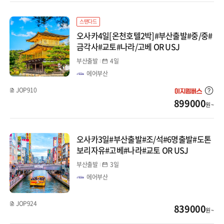
몽골
스탠다드
카자흐스탄
오사카4일[온천호텔2박]#부산출발#중/중#
금각사#교토#나라/고베 OR USJ
베트남
부산출발
4일
에어부산
다낭/호이안
JOP910
899000
나트랑/달랏
원 ~
푸꾸옥
오사카3일#부산출발#조/석#6명출발#도톤
보리자유#고베#나라#교토 OR USJ
하노이/하롱베이
부산출발
3일
태국
에어부산
방콕/파타야
JOP924
839000
원 ~
치앙마이