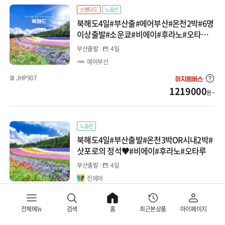
스탠다드
노옵션
북해도4일#부산출#에어부산#온천2박#6명
이상출발#소운쿄#비에이#후라노#오타루#
간식♥
부산출발
4일
에어부산
JHP907
1219000
원 ~
노옵션
북해도4일#부산출발#온천3박OR시내2박#
삿포로의 정석♥#비에이#후라노#오타루
부산출발
4일
진에어
JHP913
1069000
원 ~
전체메뉴
검색
홈
최근본상품
마이페이지