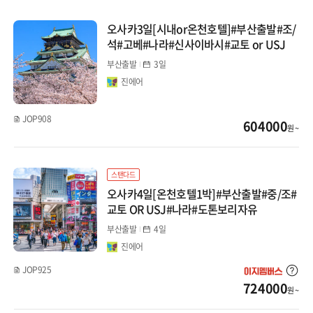
라오스
오사카3일[시내or온천호텔]#부산출발#조/
석#고베#나라#신사이바시#교토 or USJ
싱가포르
부산출발
3일
진에어
필리핀
JOP908
세부
604000
원 ~
보홀
스탠다드
말레이시아
오사카4일[온천호텔1박]#부산출발#중/조#
교토 OR USJ#나라#도톤보리자유
코타키나발루
부산출발
4일
진에어
쿠알라룸푸르
JOP925
인도네시아
724000
원 ~
발리