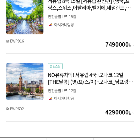
서유럽 8국 15일 [서유럽 완전판] (영국,프
아이슬란드/그린란드
랑스,스위스,이탈리아,벨기에,네덜란드,룩
셈부르크,모나코)
인천출발
15일
코카서스/아프리카
아시아나항공
코카서스
EWP916
7490000
원 ~
아프리카/튀니지
슬림쇼핑
NO유류차액! 서유럽 4국+모나코 12일
[THE달콤] (영/프/스/이)+모나코_남프랑스
2DAY_융프라우_피사_3대박물관
인천출발
12일
아시아나항공
EWP602
4290000
원 ~