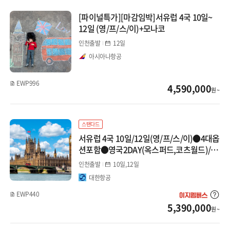
몽골/중앙아시아
[파이널특가][마감임박]서유럽 4국 10일~
동유럽
12일 (영/프/스/이)+모나코
인도/네팔/스리랑카
인천출발
12일
동유럽 3개국 이하
아시아나항공
동유럽 4개국 이상
EWP996
4,590,000
원 ~
동유럽/발칸
중기(9~10일)
스탠다드
서유럽 4국 10일/12일(영/프/스/이)●4대옵
장기(11일 이상)
션포함●영국2DAY(옥스퍼드,코츠월드)/스
위스2DAY#나폼쏘#월드체인4성급#바티칸
발칸반도
인천출발
10일,12일
하이패스
대한항공
스페인/포르투갈/모로코
EWP440
5,390,000
원 ~
스페인/포르투갈