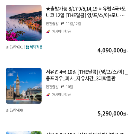
남프랑스/모로코/두바이 연계
★출발가능 8/17 9/5,14,19 서유럽 4국+모
나코 12일 [THE달콤] 영/프/스/이+모나코_
튀르키예/그리스
남프랑스2DAY_융프라우_피사_3대박물관
인천출발
11일,12일
튀르키예
아시아나항공
그리스
EWP601
혜택적용
4,090,000
원 ~
중동/이집트
서유럽 4국 10일 [THE달콤] (영/프/스/이) _
두바이 연계
융프라우_피사_자유시간_3대박물관
이집트/이집트 연계
인천출발
10일
아시아나항공
북유럽/아이슬란드
EWP408
5,290,000
북유럽
원 ~
발틱/아이슬란드 연계