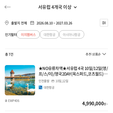
서유럽 4개국 이상
유럽/아프리카
전체
유럽/아프리카
출발지 전체
2026.08.10 ~ 2027.03.26
서유럽
동남아
인기필터
이지멤버스
대한항공
아시아나항공
허니문
기획전/홈쇼핑
이벤트/혜택
투어플랜
여행혜택+
프랑스/남프랑스
일본
총 7건
추천 상품순
스위스
행
허니문
투어플랜/라이프
기업/단체
중국
이탈리아/시칠리아/돌로미티
★NO유류차액★서유럽 4국 10일/12일(영/
프/스/이)/영국2DAY(옥스퍼드,코츠월드)/
대만/홍콩/마카오
서유럽 2개국
스위스2DAY(융프라우,루체른)#월드체인포
인천출발
10일,12일
함4성급#바티칸하이패스
대한항공
서유럽 3개국
미주/캐나다/중남미
서유럽 4개국 이상
EWP406
4,990,000
호주/뉴질랜드
원 ~
베네룩스(네덜란드/벨기에)