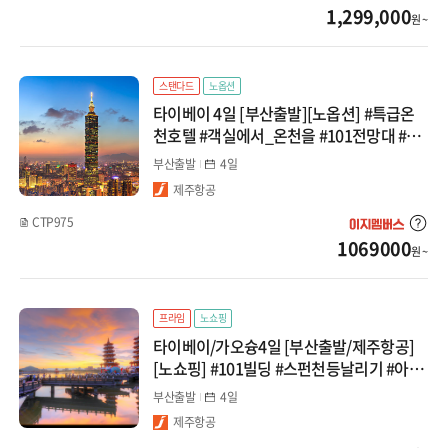
1,299,000
원 ~
몽골
카자흐스탄
스탠다드
노옵션
타이베이 4일 [부산출발][노옵션] #특급온
베트남
천호텔 #객실에서_온천을 #101전망대 #식
사UP
다낭/호이안
부산출발
4일
제주항공
나트랑/달랏
CTP975
1069000
푸꾸옥
원 ~
하노이/하롱베이
프라임
노쇼핑
태국
타이베이/가오슝4일 [부산출발/제주항공]
[노쇼핑] #101빌딩 #스펀천등날리기 #아리
산풍경구 #불광사
방콕/파타야
부산출발
4일
제주항공
치앙마이