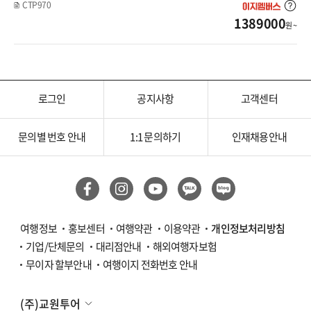
CTP970
1389000
라오스
원 ~
싱가포르
필리핀
로그인
공지사항
고객센터
세부
문의별 번호 안내
1:1 문의하기
인재채용안내
보홀
말레이시아
코타키나발루
여행정보
홍보센터
여행약관
이용약관
개인정보처리방침
기업/단체문의
대리점안내
해외여행자보험
쿠알라룸푸르
무이자 할부안내
여행이지 전화번호 안내
인도네시아
(주)교원투어
발리