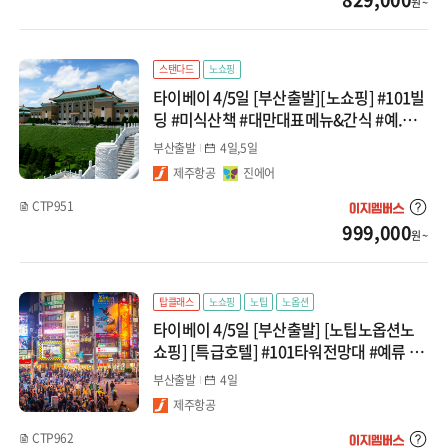
원 ~
계림/귀양
광저우/망산
스탠다드
노쇼핑
타이베이 4/5일 [부산출발][노쇼핑] #101빌
서안/구채구/칠채산
딩 #미식산책 #대만대표메뉴&간식 #예.스.
지 #연합
하이난/하문
부산출발
4일,5일
제주항공
진에어
내몽골
CTP951
999,000
원 ~
대만/홍콩/마카오
타이베이
탑클래스
노쇼핑
노팁
노옵션
타이베이 4/5일 [부산출발] [노팁노옵션노
타이중/가오슝
쇼핑] [특급호텔] #101타워전망대 #예류 #
지우펀 #단수이 #스펀 #발마사지30분
홍콩/마카오
부산출발
4일
제주항공
몽골/중앙아시아
CTP962