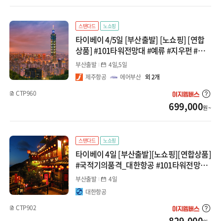
대마도
스탠다드
노쇼핑
타이베이 4/5일 [부산출발] [노쇼핑] [연합
선박(부관/카멜)
상품] #101타워전망대 #예류 #지우펀 #단
수이 #스펀
부산출발
4일,5일
중국
제주항공
에어부산
외 2개
장가계
CTP960
699,000
원 ~
백두산
청도
스탠다드
노쇼핑
타이베이 4일 [부산출발][노쇼핑][연합상품]
북경/태항산
#국적기의품격_대한항공 #101타워전망대
#예류 #지우펀 #단수이 #스펀
부산출발
4일
상해/항저우
대한항공
남경/황산
CTP902
829,000