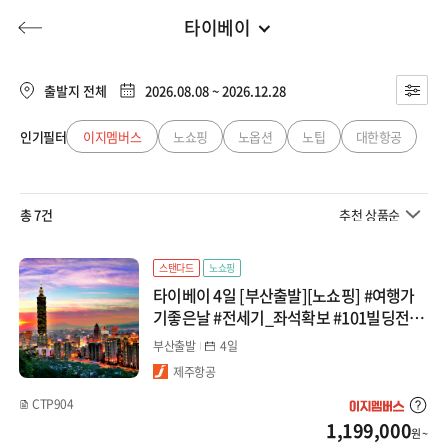
타이베이
부산출발
전체
부산출발
출발지 전체
2026.08.08 ~ 2026.12.28
일본
대구출발
인기필터
이지멤버스
노쇼핑
노옵션
노팁
대한항공
허니문
기획전/홈쇼핑
이벤트/혜택
투어플랜
여행혜택+
큐슈
청주출발
총 7건
추천 상품순
오사카/와카야마
행
허니문
투어플랜/라이프
기업/단체
북해도
스탠다드
노쇼핑
타이베이 4일 [부산출발][노쇼핑] #여행가
도쿄/시즈오카
기좋은날 #전세기_좌석확보 #101빌딩전망
대 #예류_스펀_지우펀 #망고빙수+서문정
부산출발
4일
나고야/도야마(알펜)
거리
제주항공
마쓰야마/다카마츠
CTP904
1,199,000
원 ~
오키나와/미야코지마